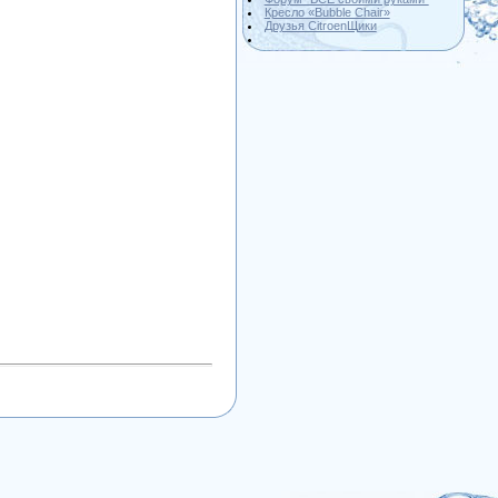
Кресло «Bubble Chair»
Друзья CitroenЩики