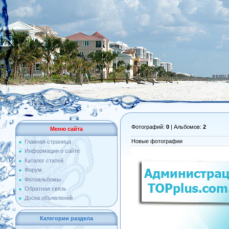
Фотографий:
0
| Альбомов:
2
Меню сайта
Новые фотографии
Главная страница
Информация о сайте
Каталог статей
Форум
Фотоальбомы
Обратная связь
Доска объявлений
Категории раздела