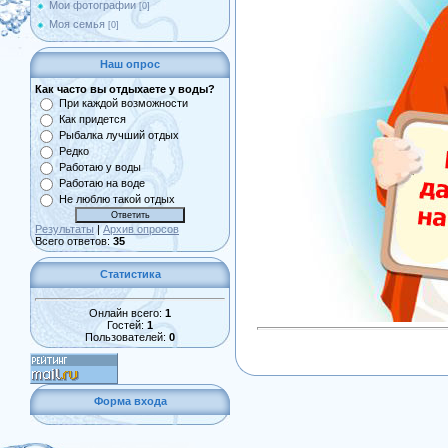
Мои фотографии
[0]
Моя семья
[0]
Наш опрос
Как часто вы отдыхаете у воды?
При каждой возможности
Как придется
Рыбалка лучший отдых
Редко
Работаю у воды
Работаю на воде
Не люблю такой отдых
Результаты
|
Архив опросов
Всего ответов:
35
Статистика
Онлайн всего:
1
Гостей:
1
Пользователей:
0
Форма входа