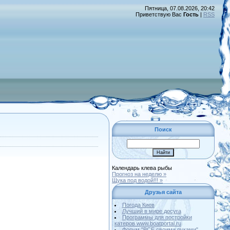
Пятница, 07.08.2026, 20:42
Приветствую Вас
Гость
|
RSS
Поиск
Календарь клева рыбы
Прогноз на неделю »
Щука под водой!!! »
Друзья сайта
Погода Киев
Лучший в мире досуга
Программы для постройки
катеров www.boatportal.ru
Форум "ВСЕ своими руками"